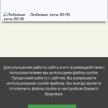
Любимые хиты 80-90
Диско-концерт прошел в парке ДК "Мир"
Сделай шаг
Занятие по скандинавской ходьбе прошло
в четверг
Для улучшения работы сайта и его взаимодействия с
ГосУслуги
Антинаркотическая
пользователями мы используем файлы cookie.
профилактика
Движение - это жизнь!
Продолжая работу с сайтом, Вы разрешаете
использование cookie-файлов. Вы всегда можете
отключить файлы cookie в настройках Вашего
Прошло очередное занятие по
скандинавской ходьбе
браузера.