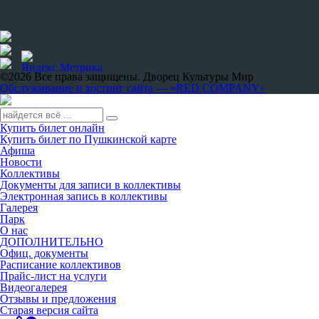
©2026 Все права защищены. Дворец Культуры Мир
Обслуживание и хостинг сайта — «RED COMPANY»
Купить билет онлайн
Купить билет по Пушкинской карте
Афиша
Новости
Коллективы
Документы для записи в коллективы
Электронная запись в коллективы
Галерея
Парк
О нас
ДОПОЛНИТЕЛЬНО
Офиц. документы
Расписание коллективов
Прайс-лист на услуги
Видеогалерея
Отзывы и предложения
Старая версия сайта