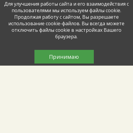
Для улучшения работы сайта и его взаимодействия с
пользователями мы используем файлы cookie.
Волшебное лето знаний
Продолжая работу с сайтом, Вы разрешаете
использование cookie-файлов. Вы всегда можете
Познавательные занятия прошли для
отключить файлы cookie в настройках Вашего
дошкольников
браузера.
Логика и факты
Принимаю
Для детей из городского лагеря прошла
интересная интеллектуальная игра
Солнечные лучики
Летние пленэры продолжаются