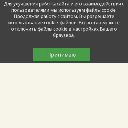
Для улучшения работы сайта и его взаимодействия с
пользователями мы используем файлы cookie.
Волшебное лето знаний
Продолжая работу с сайтом, Вы разрешаете
использование cookie-файлов. Вы всегда можете
Познавательные занятия прошли для
отключить файлы cookie в настройках Вашего
дошкольников
браузера.
Логика и факты
Принимаю
Для детей из городского лагеря прошла
интересная интеллектуальная игра
Солнечные лучики
Летние пленэры продолжаются