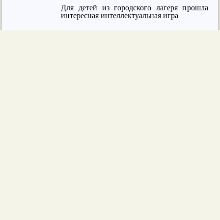
Для детей из городского лагеря прошла
интересная интеллектуальная игра
Солнечные лучики
Летние пленэры продолжаются
ГосУслуги
Антинаркотическая
профилактика