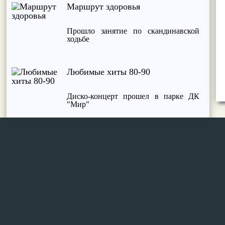
Маршрут здоровья
Прошло занятие по скандинавской
ходьбе
Любимые хиты 80-90
Диско-концерт прошел в парке ДК
"Мир"
Сделай шаг
Занятие по скандинавской ходьбе
прошло в четверг
Движение - это жизнь!