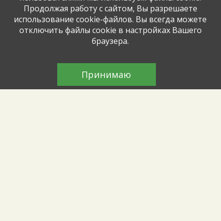
Продолжая работу с сайтом, Вы разрешаете
Познавательные занятия прошли для
использование cookie-файлов. Вы всегда можете
дошкольников
отключить файлы cookie в настройках Вашего
браузера.
Логика и факты
Принимаю
Для детей из городского лагеря прошла
интересная интеллектуальная игра
Солнечные лучики
Летние пленэры продолжаются