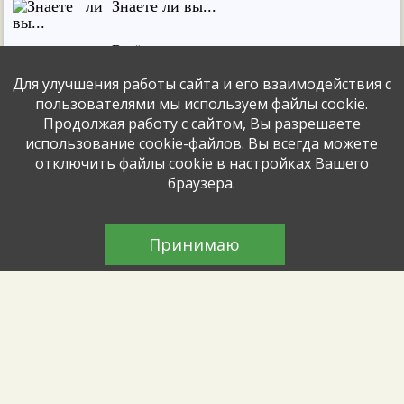
Знаете ли вы...
Весёлая интересная познавательная игра
прошла для детей
Для улучшения работы сайта и его взаимодействия с
пользователями мы используем файлы cookie.
Продолжая работу с сайтом, Вы разрешаете
Волшебное лето знаний
использование cookie-файлов. Вы всегда можете
отключить файлы cookie в настройках Вашего
Познавательные занятия прошли для
браузера.
дошкольников
Логика и факты
Принимаю
Для детей из городского лагеря прошла
интересная интеллектуальная игра
Солнечные лучики
Летние пленэры продолжаются