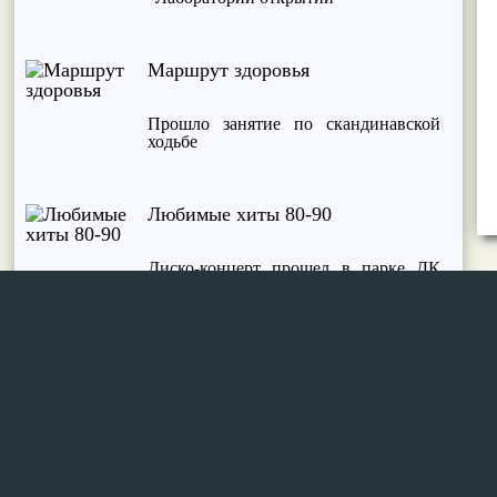
Маршрут здоровья
Прошло занятие по скандинавской
ходьбе
Любимые хиты 80-90
Диско-концерт прошел в парке ДК
"Мир"
Сделай шаг
Занятие по скандинавской ходьбе
прошло в четверг