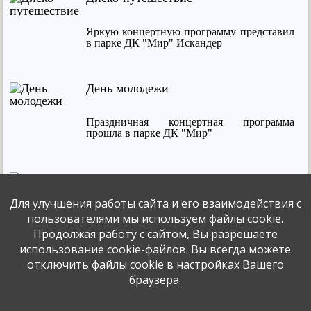
Яркую концертную программу представил
в парке ДК "Мир" Искандер
День молодежи
Праздничная концертная программа
прошла в парке ДК "Мир"
Знаете ли вы...
Для улучшения работы сайта и его взаимодействия с
Весёлая интересная познавательная игра
пользователями мы используем файлы cookie.
прошла для детей
Продолжая работу с сайтом, Вы разрешаете
использование cookie-файлов. Вы всегда можете
отключить файлы cookie в настройках Вашего
Волшебное лето знаний
браузера.
Познавательные занятия прошли для