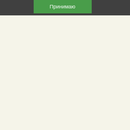
дошкольников
Принимаю
Логика и факты
Для детей из городского лагеря прошла
интересная интеллектуальная игра
Солнечные лучики
Летние пленэры продолжаются