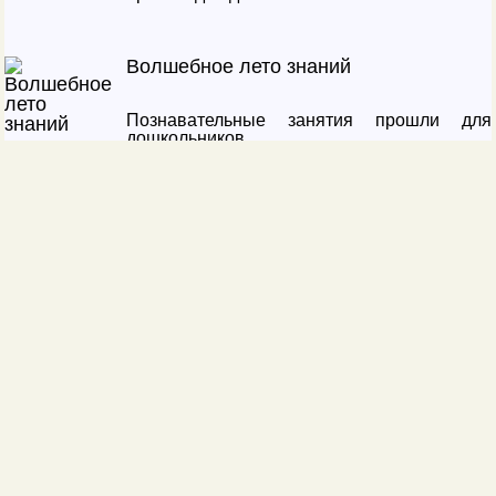
Волшебное лето знаний
Познавательные занятия прошли для
дошкольников
Логика и факты
Для детей из городского лагеря прошла
интересная интеллектуальная игра
Солнечные лучики
Летние пленэры продолжаются