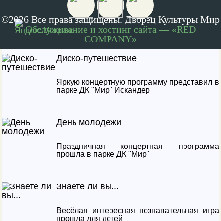
©2026 Все права защищены. Дворец Культуры Мир
Для дошкольников прошло познавательное
занятие в "Лаборатории открытий"
Обслуживание и хостинг сайта — «RED
COMPANY»
Диско-путешествие
Яркую концертную программу представил в
парке ДК "Мир" Искандер
День молодежи
Праздничная концертная программа
прошла в парке ДК "Мир"
Знаете ли вы...
Весёлая интересная познавательная игра
прошла для детей