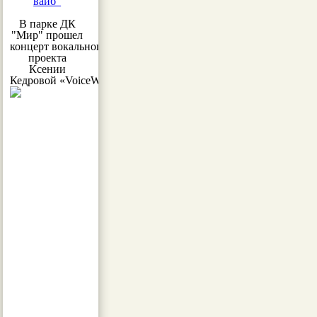
вайб"
В парке ДК
"Мир" прошел
концерт вокального
проекта
Ксении
Кедровой «VoiceWoman»