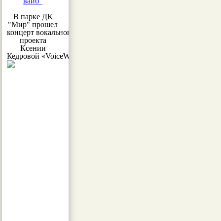
вайб"
В парке ДК
"Мир" прошел
концерт вокального
проекта
Ксении
Кедровой «VoiceWoman»